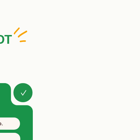
ЮТ
ю.