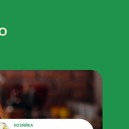
О
ХОЗЯЙКА