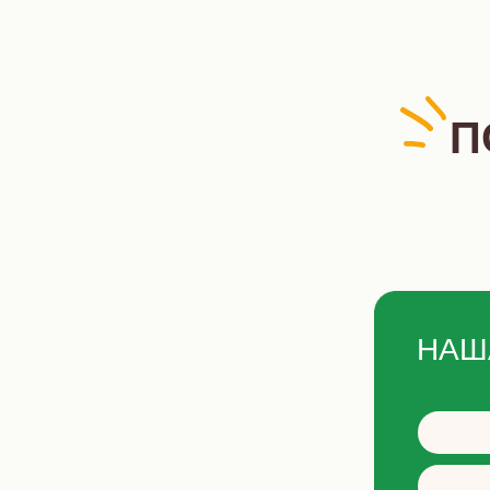
П
НАШ