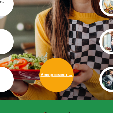
ть
Ассортимент →