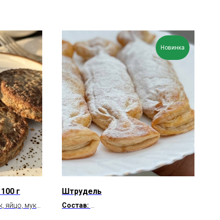
Новинка
100 г
Штрудель
, яйцо, мука,
Состав:
масло.
Б/Ж/У на 100 г: