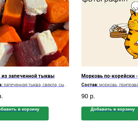
 из запеченной тыквы
Морковь по-корейски -
в:
запеченная тыква, свекла, сыр,
Состав:
морковь, приправа
ые орешки.
моркови по-корейски, кори
р.
90
р.
на 100 г:
масло растительное
йность на 100 г:
Б/Ж/У на 100 г:
1.1\7.1\6.1
бавить в корзину
Добавить в корзину
Калорийность на 100 г:
92.