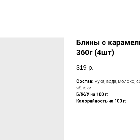
Блины с карамел
360г (4шт)
319
р.
Состав:
мука, вода, молоко, 
яблоки
Б/Ж/У на 100 г:
Калорийность на 100 г: