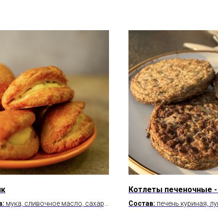
ик
Котлеты печеночные - 
в:
мука, сливочное масло, сахар,
Состав:
печень куриная, лук
сметана, яйцо куриное, ванилин,
соль, перец, растительное 