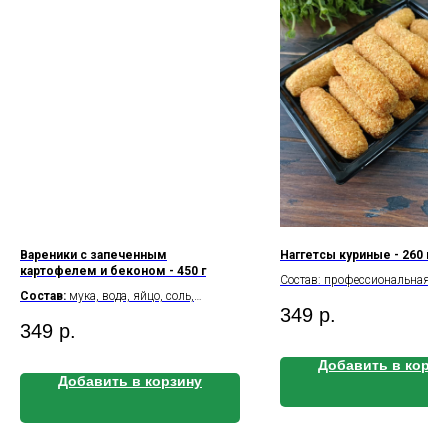
Вареники с запеченным
Наггетсы куриные - 260 г
картофелем и беконом - 450 г
Состав: профессиональная па
Состав:
мука, вода, яйцо, соль,
филе бедра куриное, соль, пе
349
р.
картофель, бекон
на 100 г: 17.5\9.1\13.7 Калор
349
р.
Б/Ж/У
на 100 г: 3.9\4.6\25.5
на 100 г: 207
Калорийность
на 100 г: 159.7
Добавить в корзи
Добавить в корзину