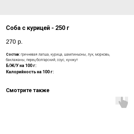
Соба с курицей - 250 г
270
р.
Состав:
гречневая лапша,
курица, шампиньоны, лук, морковь,
баклажаны, перец болгарский, соус, кунжут
Б/Ж/У
на 100 г:
Калорийность
на 100 г:
Смотрите также