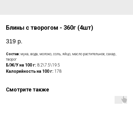
Блины с творогом - 360г (4шт)
319
р.
Состав:
мука, вода, молоко, соль, яйцо, масло растительное, сахар,
творог
Б/Ж/У на 100 г:
8.2\7.5\19.5
Калорийность на 100 г:
178
Смотрите также