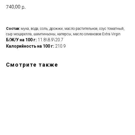
740,00
р.
Состав:
мука, вода, соль, дрожжи, масло растительное, соус томатный,
сыр моцарелла, шампиньоны, каперсы, масло оливковое Extra Virgin
Б/Ж/У на 100 г:
11.8\8.9\20.7
Калорийность на 100 г:
210.9
Смотрите также