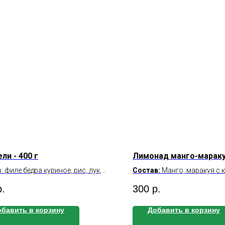
ли - 400 г
Лимонад манго-маракуй
: филе бедра куриное, рис, лук,
Состав:
Манго, маракуя с 
ерец Б/Ж/У на 100 г: 15.7\7.8\5.1
сахар.
р.
300
р.
йность на 100 г: 154.6
Б/Ж/У на 100 г:
Калорийность на 100 г:
бавить в корзину
Добавить в корзину