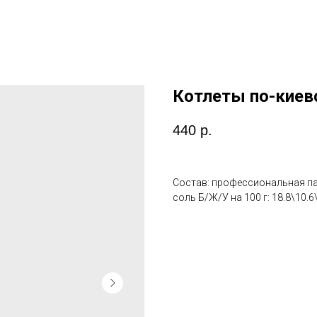
Котлеты по-киевс
440
р.
Состав: профессиональная пан
соль Б/Ж/У на 100 г: 18.8\10.6