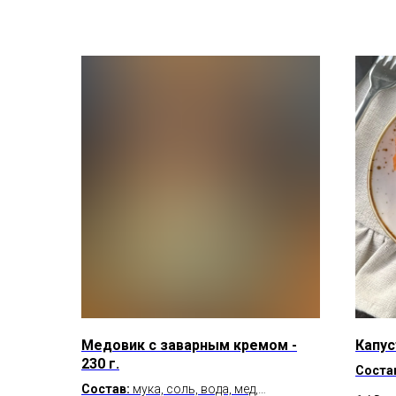
Медовик с заварным кремом -
Капус
230 г.
Соста
Состав:
мука, соль, вода, мед,
Б/Ж/У 