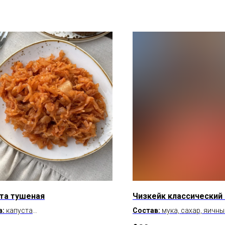
та тушеная
Чизкейк классический -
в:
капуста
Состав:
мука, сахар, яичны
на 100 г:
сыр креметте, сливки, сахар