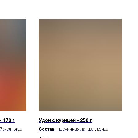
 170 г
Удон с курицей - 250 г
й желток,
Состав:
пшеничная
лапша удон,
, пектин NH,
морковь, чеснок, огурец, кунжут,