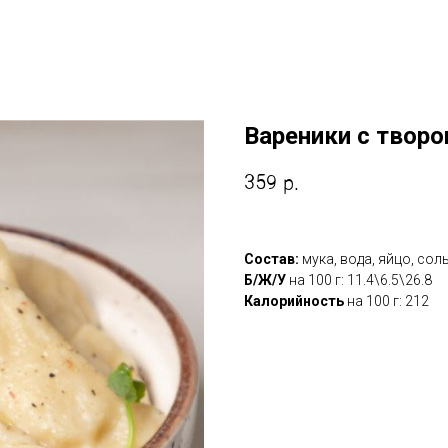
Вареники с творо
359
р.
Состав:
мука, вода, яйцо, соль
Б/Ж/У
на 100 г: 11.4\6.5\26.8
Калорийность
на 100 г: 212