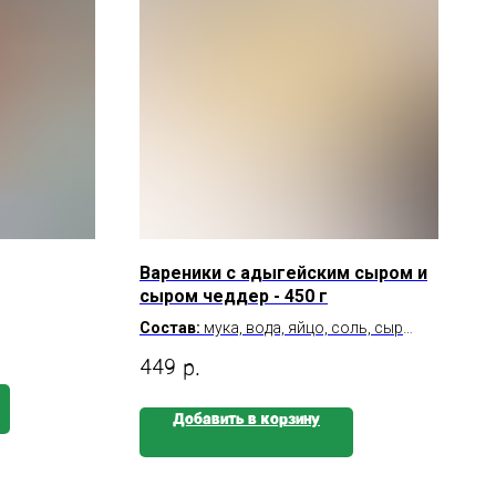
Вареники с адыгейским сыром и
сыром чеддер - 450 г
Состав:
мука, вода, яйцо, соль, сыр
адыгейский, сыр чеддер
449
р.
Б/Ж/У на 100 г:
14.4\15.7\16.5
Калорийность на 100 г:
265.9
Добавить в корзину