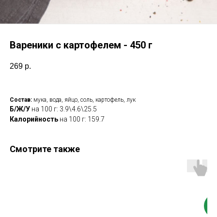
Вареники с картофелем - 450 г
269
р.
Состав:
мука, вода, яйцо, соль, картофель, лук
Б/Ж/У
на 100 г: 3.9\4.6\25.5
Калорийность
на 100 г: 159.7
Смотрите также
Но