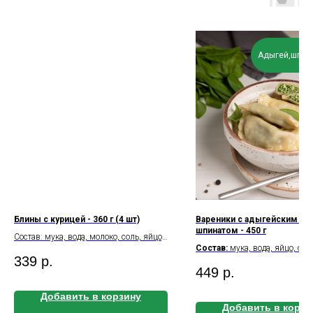
Адыгей,шпина
Блины с курицей - 360 г (4 шт)
Вареники с адыгейским сы
шпинатом - 450 г
Состав: мука, вода, молоко, соль, яйцо,
Состав:
мука, вода, яйцо, сол
масло растительное, сахар, филе из
339
р.
адыгейский, шпинат
бедра куриного Б/Ж/У на 100 г:
449
р.
Б/Ж/У
на 100 г: 9.1\8.2\1
12.2\11.4\21.4 Калорийность на 100 г:
237
Калорийность
на 100 г: 
Добавить в корзину
Добавить в корзи