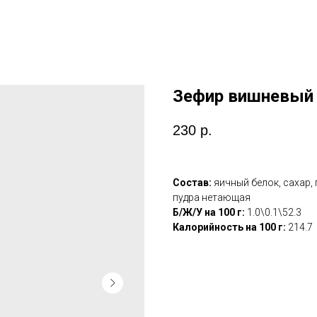
Зефир вишневый -
230
р.
Состав:
яичный белок, сахар, 
пудра нетающая
Б/Ж/У на 100 г:
1.0\0.1\52.3
Калорийность на 100 г:
214.7