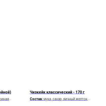
ойной)
Чизкейк классический - 170 г
уриная
Состав:
мука, сахар, яичный желток,
ц свежий,
сыр креметте, сливки, сахар, пектин NH,