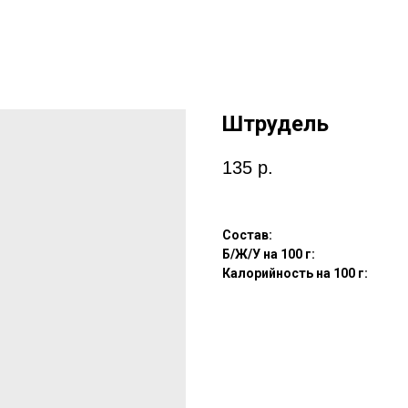
Штрудель
135
р.
Состав:
Б/Ж/У на 100 г:
Калорийность на 100 г: