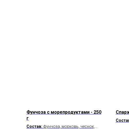
Фунчоза с морепродуктами - 250
Спарж
г
Соста
Состав:
фунчоза, морковь, чеснок,
по-кор