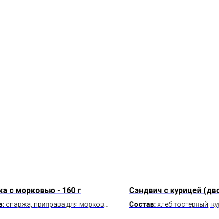
а с морковью - 160 г
Сэндвич с курицей (дв
в:
спаржа, приправа для моркови
Состав:
хлеб тостерный, к
ейски, кориандр, чеснок, масло
котлета, салат латук, огуре