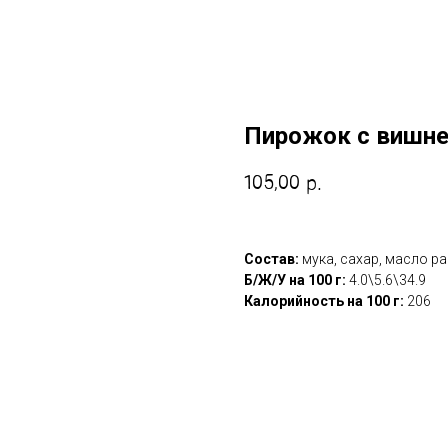
Пирожок с вишн
105,00
р.
Состав:
мука, сахар, масло ра
Б/Ж/У на 100 г:
4.0\5.6\34.9
Калорийность на 100 г:
206