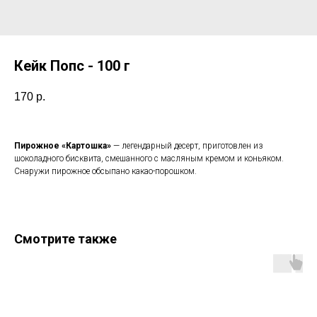
Кейк Попс - 100 г
170
р.
Пирожное «Картошка»
— легендарный десерт, приготовлен из
шоколадного бисквита, смешанного с масляным кремом и коньяком.
Снаружи пирожное обсыпано какао-порошком.
Смотрите также